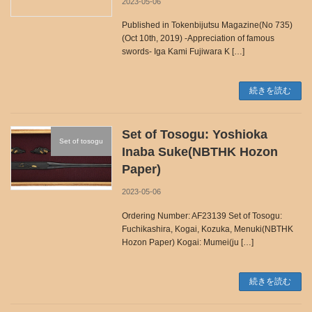
2023-05-06
Published in Tokenbijutsu Magazine(No 735)
(Oct 10th, 2019) -Appreciation of famous
swords- Iga Kami Fujiwara K […]
続きを読む
Set of Tosogu: Yoshioka
Set of tosogu
Inaba Suke(NBTHK Hozon
Paper)
2023-05-06
Ordering Number: AF23139 Set of Tosogu:
Fuchikashira, Kogai, Kozuka, Menuki(NBTHK
Hozon Paper) Kogai: Mumei(ju […]
続きを読む