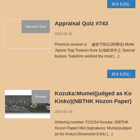
続きを読む
Appraisal Quiz #743
Appraisal Quiz
2023-05-20
Previous answer is 越前守助広(明暦頃) Motte
Jigane Togi Tsukuru Kore 以地鉄研作之 Special
feature: Sukehiro worked the most […]
続きを読む
Kozuka:Mumei(judged as Ko
Kozuka
Kinko)(NBTHK Hozon Paper)
2023-05-18
Ordering number: F23154 Kozuka: (NBTHK
Hozon Paper) Mei (signature): Mumei(judged
as Ko Kinko) Dimension:9.64c […]