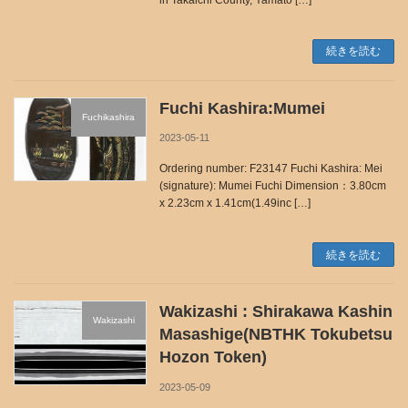
続きを読む
Fuchi Kashira:Mumei
Fuchikashira
2023-05-11
Ordering number: F23147 Fuchi Kashira: Mei
(signature): Mumei Fuchi Dimension：3.80cm
x 2.23cm x 1.41cm(1.49inc […]
続きを読む
Wakizashi : Shirakawa Kashin
Wakizashi
Masashige(NBTHK Tokubetsu
Hozon Token)
2023-05-09