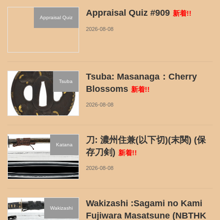
Appraisal Quiz #909
新着!!
Appraisal Quiz
2026-08-08
Tsuba: Masanaga：Cherry
Tsuba
Blossoms
新着!!
2026-08-08
刀: 濃州住兼(以下切)(末関) (保
Katana
存刀剣)
新着!!
2026-08-08
Wakizashi :Sagami no Kami
Wakizashi
Fujiwara Masatsune (NBTHK