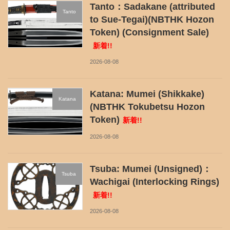
Tanto：Sadakane (attributed
Tanto
to Sue-Tegai)(NBTHK Hozon
Token) (Consignment Sale)
新着!!
2026-08-08
Katana: Mumei (Shikkake)
Katana
(NBTHK Tokubetsu Hozon
Token)
新着!!
2026-08-08
Tsuba: Mumei (Unsigned)：
Tsuba
Wachigai (Interlocking Rings)
新着!!
2026-08-08