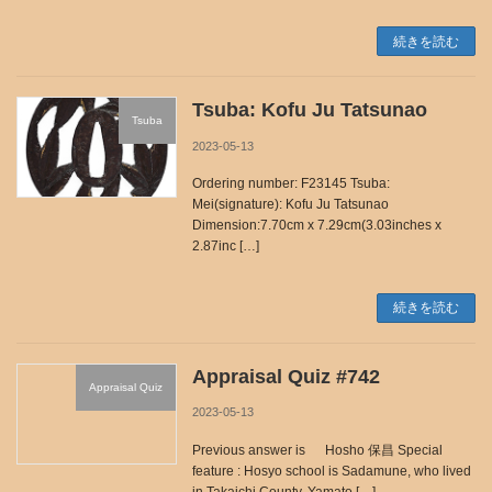
続きを読む
Tsuba: Kofu Ju Tatsunao
Tsuba
2023-05-13
Ordering number: F23145 Tsuba:
Mei(signature): Kofu Ju Tatsunao
Dimension:7.70cm x 7.29cm(3.03inches x
2.87inc […]
続きを読む
Appraisal Quiz #742
Appraisal Quiz
2023-05-13
Previous answer is Hosho 保昌 Special
feature : Hosyo school is Sadamune, who lived
in Takaichi County, Yamato […]