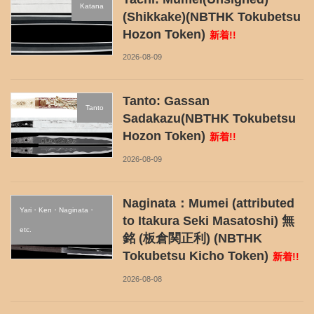
Katana
(Shikkake)(NBTHK Tokubetsu
Hozon Token)
新着!!
2026-08-09
Tanto: Gassan
Tanto
Sadakazu(NBTHK Tokubetsu
Hozon Token)
新着!!
2026-08-09
Naginata：Mumei (attributed
Yari・Ken・Naginata・
to Itakura Seki Masatoshi) 無
etc.
銘 (板倉関正利) (NBTHK
Tokubetsu Kicho Token)
新着!!
2026-08-08