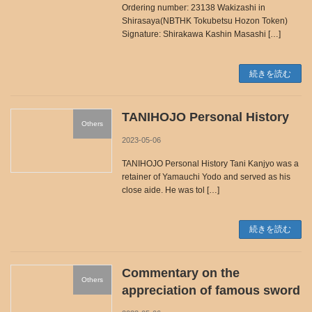
Ordering number: 23138 Wakizashi in
Shirasaya(NBTHK Tokubetsu Hozon Token)
Signature: Shirakawa Kashin Masashi […]
続きを読む
TANIHOJO Personal History
Others
2023-05-06
TANIHOJO Personal History Tani Kanjyo was a
retainer of Yamauchi Yodo and served as his
close aide. He was tol […]
続きを読む
Commentary on the
Others
appreciation of famous sword