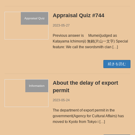
Appraisal Quiz #744
Appraisal Quiz
2023-05-27
Previous answer is Mumei(judged as
Katayama Ichimonji) 無銘(片山一文字) Special
feature: We call the swordsmith clan […]
続きを読む
About the delay of export
Information
permit
2023-05-24
The department of export permit in the
government(Agency for Cultural Affairs) has
moved to Kyoto from Tokyo i […]