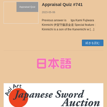
Appraisal Quiz #741
Appraisal Quiz
2023-05-06
Previous answer is Iga Kami Fujiwara
Kinmichi 伊賀守藤原金道 Special feature :
Kinmichi is a son of the Kanemichi w […]
続きを読む